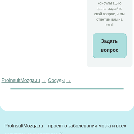
консультацию
врача, задайте
свой вопрос, и мы
ответим вам на
email.
Задать
вопрос
ProInsultMozga.ru
Сосуды
ProInsultMozga.ru – проект о заболевании мозга и всех