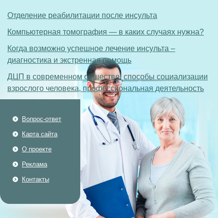
Отделение реабилитации после инсульта
Компьютерная томография — в каких случаях нужна?
Когда возможно успешное лечение инсульта –
диагностика и экстренная помощь
ДЦП в современном обществе: способы социализации
взрослого человека, профессиональная деятельность
Вопрос-ответ
Карта сайта
О проекте
Реклама
Контакты