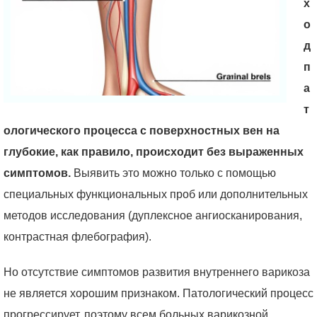
х
о
д
п
а
т
ологического процесса с поверхностных вен на
глубокие, как правило, происходит без выраженных
симптомов.
Выявить это можно только с помощью
специальных функциональных проб или дополнительных
методов исследования (дуплексное ангиосканирования,
контрастная флебография).
Но отсутствие симптомов развития внутреннего варикоза
не является хорошим признаком. Патологический процесс
прогрессирует, поэтому всем больных варикозной