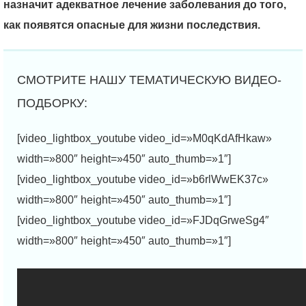
назначит адекватное лечение заболевания до того,
как появятся опасные для жизни последствия.
[video_lightbox_youtube video_id=»M0qKdAfHkaw»
width=»800″ height=»450″ auto_thumb=»1″]
[video_lightbox_youtube video_id=»b6rlWwEK37c»
width=»800″ height=»450″ auto_thumb=»1″]
[video_lightbox_youtube video_id=»FJDqGrweSg4″
width=»800″ height=»450″ auto_thumb=»1″]