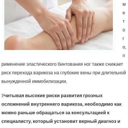
м
е
т
о
г
о,
п
рименение эластического бинтования ног также снижает
риск перехода варикоза на глубокие вены при длительной
вынужденной иммобилизации.
У
читывая высокие риски развития грозных
осложнений внутреннего варикоза, необходимо как
можно раньше обращаться за консультацией к
специалисту, который установит верный диагноз и