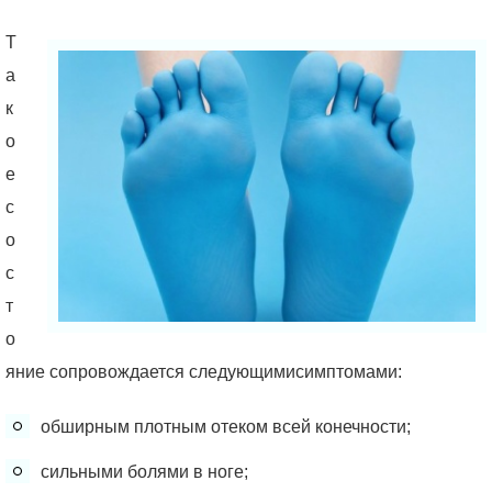
Т
а
к
о
е
с
о
с
т
о
яние сопровождается следующимисимптомами:
обширным плотным отеком всей конечности;
сильными болями в ноге;