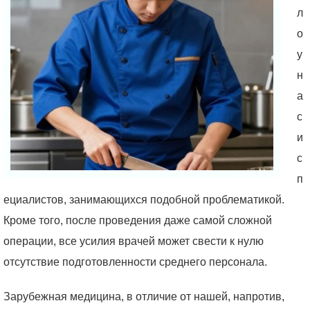
л
о
у
н
а
с
и
с
п
ециалистов, занимающихся подобной проблематикой.
Кроме того, после проведения даже самой сложной
операции, все усилия врачей может свести к нулю
отсутствие подготовленности среднего персонала.
Зарубежная медицина, в отличие от нашей, напротив,