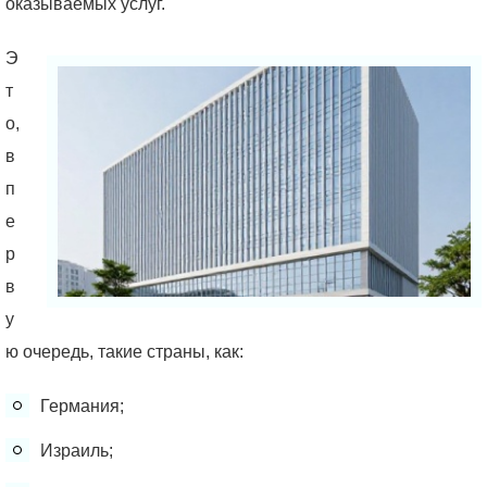
оказываемых услуг.
Э
т
о,
в
п
е
р
в
у
ю очередь, такие страны, как:
Германия;
Израиль;