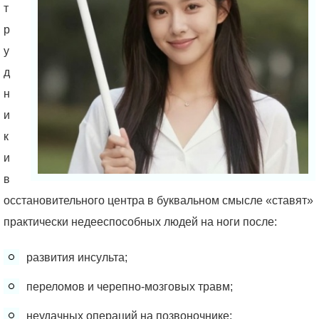
т
р
у
д
н
и
к
и
в
осстановительного центра в буквальном смысле «ставят»
практически недееспособных людей на ноги после:
развития инсульта;
переломов и черепно-мозговых травм;
неудачных операций на позвоночнике;