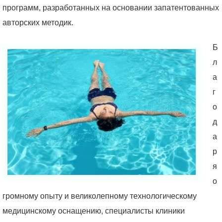
программ, разработанных на основании запатентованных
авторских методик.
Б
л
а
г
о
д
а
р
я
о
громному опыту и великолепному технологическому
медицинскому оснащению, специалисты клиники