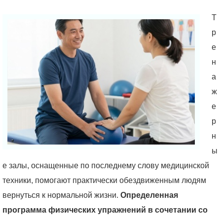
Т
р
е
н
а
ж
е
р
н
ы
е залы, оснащенные по последнему слову медицинской
техники, помогают практически обездвиженным людям
вернуться к нормальной жизни.
Определенная
программа физических упражнений в сочетании со