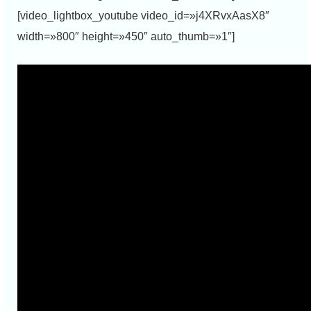
[video_lightbox_youtube video_id=»j4XRvxAasX8″
width=»800″ height=»450″ auto_thumb=»1″]