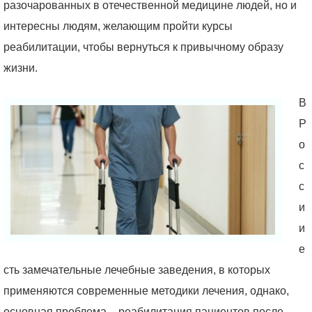
разочарованных в отечественной медицине людей, но и
интересны людям, желающим пройти курсы
реабилитации, чтобы вернуться к привычному образу
жизни.
В
Р
о
с
с
и
и
е
сть замечательные лечебные заведения, в которых
применяются современные методики лечения, однако,
основная проблема – реабилитация пациентов после