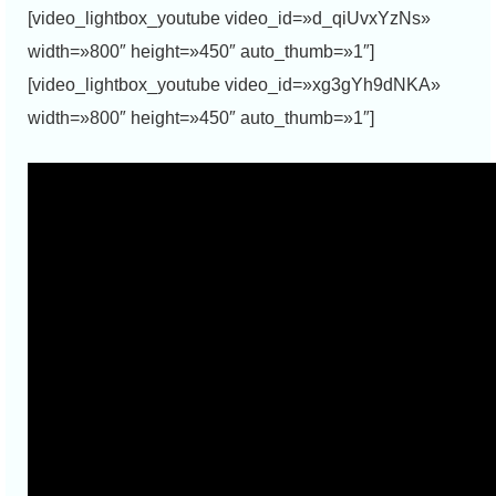
[video_lightbox_youtube video_id=»d_qiUvxYzNs»
width=»800″ height=»450″ auto_thumb=»1″]
[video_lightbox_youtube video_id=»xg3gYh9dNKA»
width=»800″ height=»450″ auto_thumb=»1″]