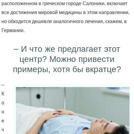
расположенном в греческом городе Салоники, включает
все достижения мировой медицины в этом направлении,
но обходится дешевле аналогичного лечения, скажем, в
Германии.
– И что же предлагает этот
центр? Можно привести
примеры, хотя бы вкратце?
–
К
о
н
е
ч