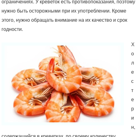
ограничениях. У креветок есть противопоказания, поэтому
нужно быть осторожными при их употреблении. Кроме
этого, нужно обращать внимание на их качество и срок
годности.
Х
о
л
е
с
т
е
р
и
н,
содержащийся в креветках, по своему количеству