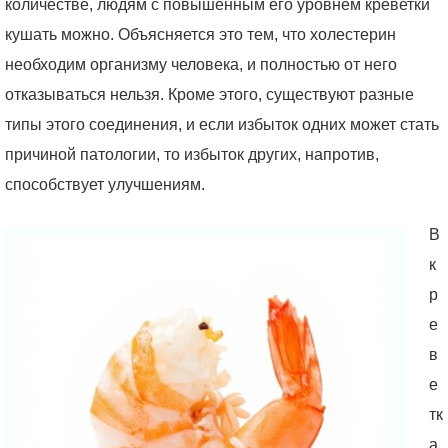
количестве, людям с повышенным его уровнем креветки
кушать можно. Объясняется это тем, что холестерин
необходим организму человека, и полностью от него
отказываться нельзя. Кроме этого, существуют разные
типы этого соединения, и если избыток одних может стать
причиной патологии, то избыток других, напротив,
способствует улучшениям.
В
к
р
е
в
е
тк
а