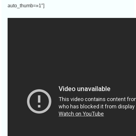
auto_thumb=»1″]