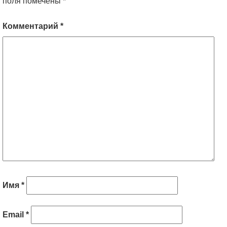
поля помечены
*
Комментарий
*
Имя
*
Email
*