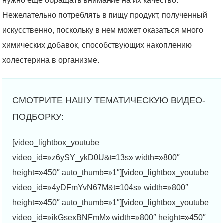
нужно еще обращать внимание на их качество.
Нежелательно потреблять в пищу продукт, полученный
искусственно, поскольку в нем может оказаться много
химических добавок, способствующих накоплению
холестерина в организме.
[video_lightbox_youtube
video_id=»z6ySY_ykD0U&t=13s» width=»800″
height=»450″ auto_thumb=»1″][video_lightbox_youtube
video_id=»4yDFmYvN67M&t=104s» width=»800″
height=»450″ auto_thumb=»1″][video_lightbox_youtube
video_id=»ikGsexBNFmM» width=»800″ height=»450″