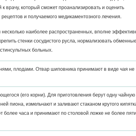
 к врачу, который сможет проанализировать и оценить
 рецептов и получаемого медикаментозного лечения.
и несколько наиболее распространенных, вполне эффекти
репить стенки сосудистого русла, нормализовать обменны
стинсультных больных.
нями, плодами. Отвар шиповника принимают в виде чая не
ющегося (его корни). Для приготовления берут одну чайную
ей пиона, измельчают и заливают стаканом крутого кипятк
т более часа и принимают по столовой ложке не более пят