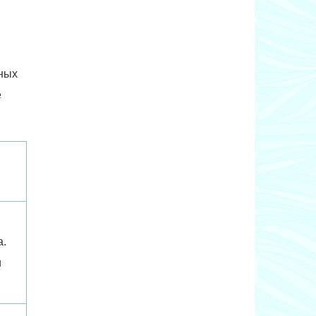
вных
е
а.
и