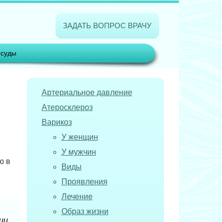
ЗАДАТЬ ВОПРОС ВРАЧУ
суды
Артериальное давление
Атеросклероз
Варикоз
У женщин
У мужчин
ю в
Виды
Проявления
Лечение
Образ жизни
ии