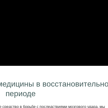
медицины в восстановительн
периоде
 средство в борьбе с последствиями мозгового удара, мы