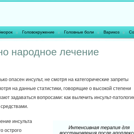
морок
Головокружение
Головные боли
Варикоз
Со
но народное лечение
ько опасен инсульт, не смотря на категорические запреты
мотря на данные статистики, говорящие о высокой степени
ают задаваться вопросами: как вылечить инсульт-патологи
 средствами.
чение инсульта
Интенсивная терапия для
о острого
восстановления после апоплекс