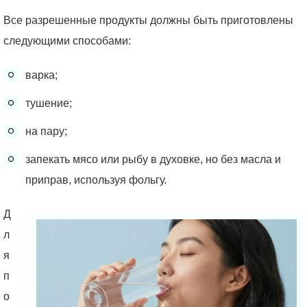
Все разрешенные продукты должны быть приготовлены
следующими способами:
варка;
тушение;
на пару;
запекать мясо или рыбу в духовке, но без масла и
приправ, используя фольгу.
Д
л
я
п
о