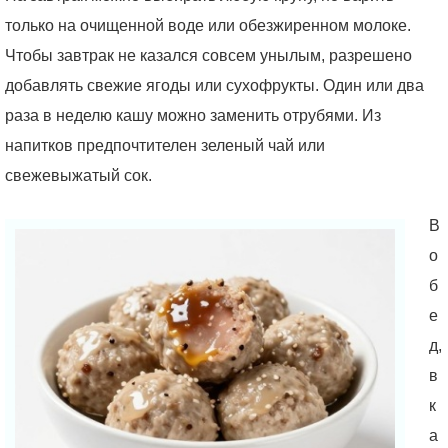
только на очищенной воде или обезжиренном молоке.
Чтобы завтрак не казался совсем унылым, разрешено
добавлять свежие ягоды или сухофрукты. Один или два
раза в неделю кашу можно заменить отрубями. Из
напитков предпочтителен зеленый чай или
свежевыжатый сок.
В
о
б
е
д,
в
к
а