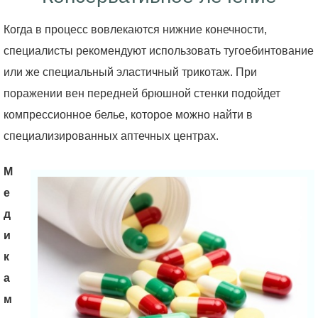
Когда в процесс вовлекаются нижние конечности,
специалисты рекомендуют использовать тугоебинтование
или же специальный эластичный трикотаж. При
поражении вен передней брюшной стенки подойдет
компрессионное белье, которое можно найти в
специализированных аптечных центрах.
М
е
д
и
к
а
м