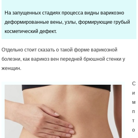
На запущенных стадиях процесса видны варикозно
деформированные вены, узлы, формирующие грубый
косметический дефект.
Отдельно стоит сказать о такой форме варикозной
болезни, как варикоз вен передней брюшной стенки у
женщин.
С
и
м
п
т
о