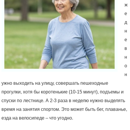
ж
е
д
н
е
в
н
о
н
ужно выходить на улицу, совершать пешеходные
прогулки, хотя бы коротенькие (10-15 минут), подъемы и
спуски по лестнице. А 2-3 раза в неделю нужно выделять
время на занятия спортом. Это может быть бег, плаванье,
езда на велосипеде – что угодно.