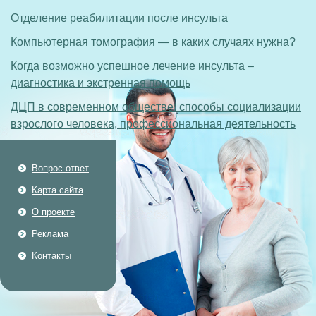
Отделение реабилитации после инсульта
Компьютерная томография — в каких случаях нужна?
Когда возможно успешное лечение инсульта –
диагностика и экстренная помощь
ДЦП в современном обществе: способы социализации
взрослого человека, профессиональная деятельность
Вопрос-ответ
Карта сайта
О проекте
Реклама
Контакты