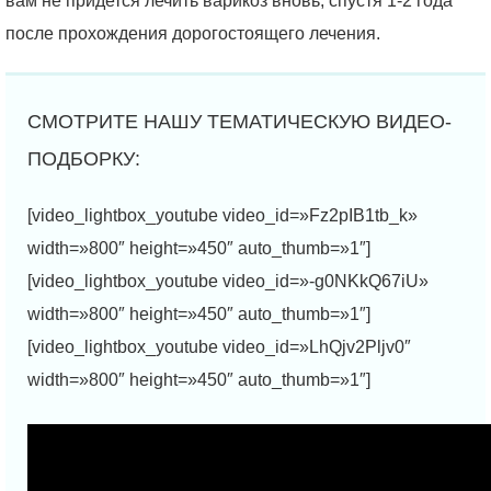
вам не придется лечить варикоз вновь, спустя 1-2 года
после прохождения дорогостоящего лечения.
[video_lightbox_youtube video_id=»Fz2pIB1tb_k»
width=»800″ height=»450″ auto_thumb=»1″]
[video_lightbox_youtube video_id=»-g0NKkQ67iU»
width=»800″ height=»450″ auto_thumb=»1″]
[video_lightbox_youtube video_id=»LhQjv2Pljv0″
width=»800″ height=»450″ auto_thumb=»1″]