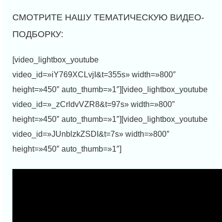
[video_lightbox_youtube
video_id=»iY769XCLvjI&t=355s» width=»800″
height=»450″ auto_thumb=»1″][video_lightbox_youtube
video_id=»_zCrldvVZR8&t=97s» width=»800″
height=»450″ auto_thumb=»1″][video_lightbox_youtube
video_id=»JUnblzkZSDI&t=7s» width=»800″
height=»450″ auto_thumb=»1″]