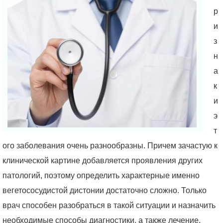
р
и
з
н
а
к
и
э
т
ого заболевания очень разнообразны. Причем зачастую к
клинической картине добавляется проявления других
патологий, поэтому определить характерные именно
вегетососудистой дистонии достаточно сложно. Только
врач способен разобраться в такой ситуации и назначить
необходимые способы диагностики, а также лечение.