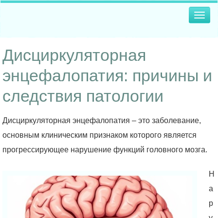
Togg
navig
Дисциркуляторная
энцефалопатия: причины и
следствия патологии
Дисциркуляторная энцефалопатия – это заболевание,
основным клиническим признаком которого является
прогрессирующее нарушение функций головного мозга.
Н
а
р
у