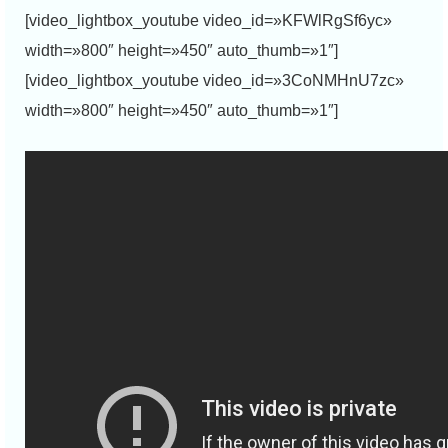
[video_lightbox_youtube video_id=»KFWlRgSf6yc»
width=»800″ height=»450″ auto_thumb=»1″]
[video_lightbox_youtube video_id=»3CoNMHnU7zc»
width=»800″ height=»450″ auto_thumb=»1″]