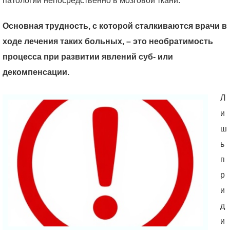
патологии непосредственно в мозговой ткани.
Основная трудность, с которой сталкиваются врачи в
ходе лечения таких больных, – это необратимость
процесса при развитии явлений суб- или
декомпенсации.
Л
и
ш
ь
п
р
и
д
и