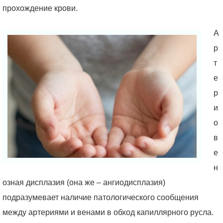
прохождение крови.
А
р
т
е
р
и
о
в
е
н
озная дисплазия (она же – ангиодисплазия)
подразумевает наличие патологического сообщения
между артериями и венами в обход капиллярного русла.