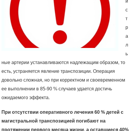
и
с
т
р
а
л
ь
ные артерии устанавливаются надлежащим образом, то
есть, устраняется явление транспозиции. Операция
довольно сложная, но при корректном и своевременном
ее выполнении в 85-90 % случаев удается достичь
ожидаемого эффекта.
При отсутствии оперативного лечения 60 % детей с
магистральной транспозицией погибают на
протяжении первого месяца жизни, а оставшиеся 40%