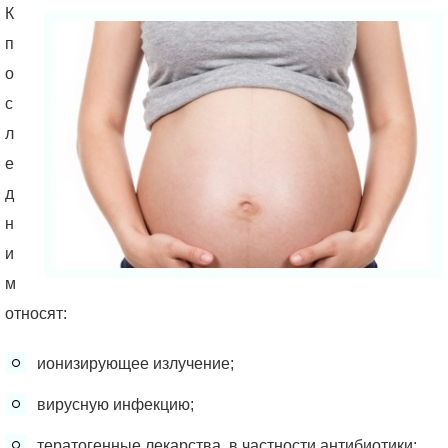
К
п
о
с
л
е
д
н
и
м
относят:
ионизирующее излучение;
вирусную инфекцию;
тератогенные лекарства, в частности антибиотики;