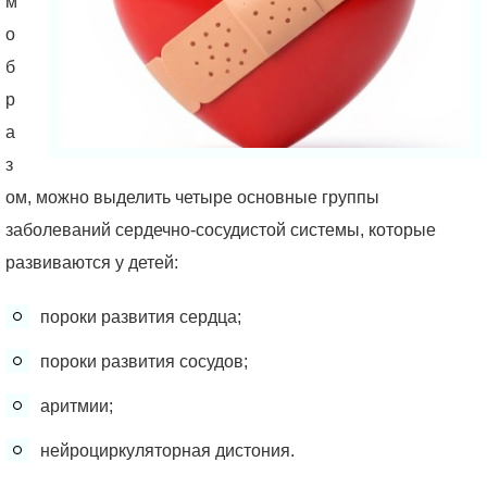
м
о
б
р
а
з
ом, можно выделить четыре основные группы
заболеваний сердечно-сосудистой системы, которые
развиваются у детей:
пороки развития сердца;
пороки развития сосудов;
аритмии;
нейроциркуляторная дистония.