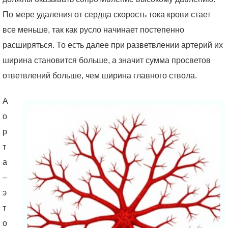
По мере удаления от сердца скорость тока крови стает
все меньше, так как русло начинает постепенно
расширяться. То есть далее при разветвлении артерий их
ширина становится больше, а значит сумма просветов
ответвлений больше, чем ширина главного ствола.
А
о
р
т
а
–
э
т
о