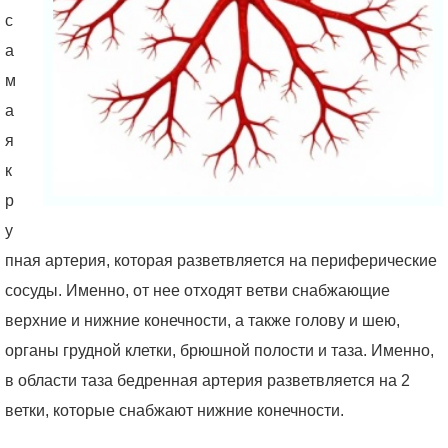
с
а
м
а
я
к
р
у
пная артерия, которая разветвляется на периферические
сосуды. Именно, от нее отходят ветви снабжающие
верхние и нижние конечности, а также голову и шею,
органы грудной клетки, брюшной полости и таза. Именно,
в области таза бедренная артерия разветвляется на 2
ветки, которые снабжают нижние конечности.