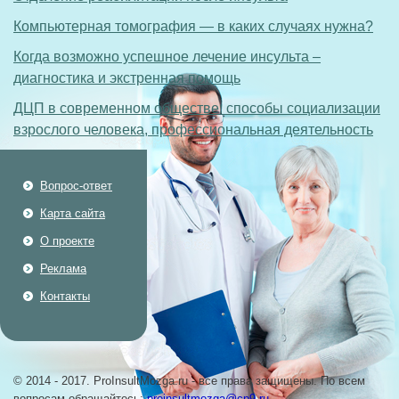
Компьютерная томография — в каких случаях нужна?
Когда возможно успешное лечение инсульта –
диагностика и экстренная помощь
ДЦП в современном обществе: способы социализации
взрослого человека, профессиональная деятельность
Вопрос-ответ
Карта сайта
О проекте
Реклама
Контакты
© 2014 - 2017. ProInsultMozga.ru - все права защищены. По всем
вопросам обращайтесь:
proinsultmozga@cp9.ru
.