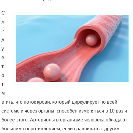
С
л
е
д
у
е
т
о
т
м
етить, что поток крови, который циркулирует по всей
системе и через органы, способен изменяться в 10 раз и
более этого. Артериолы в организме человека обладают
большим сопротивлением, если сравнивать с другим