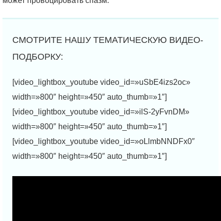
может провоцировать спазм.
[video_lightbox_youtube video_id=»uSbE4izs2oc»
width=»800″ height=»450″ auto_thumb=»1″]
[video_lightbox_youtube video_id=»ilS-2yFvnDM»
width=»800″ height=»450″ auto_thumb=»1″]
[video_lightbox_youtube video_id=»oLlmbNNDFx0″
width=»800″ height=»450″ auto_thumb=»1″]