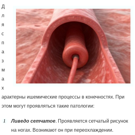
Д
л
я
с
п
а
з
м
а
х
арактерны ишемические процессы в конечностях. При
этом могут проявляться такие патологии:
Ливедо сетчатое
. Проявляется сетчатый рисунок
на ногах. Возникают он при переохлаждении.