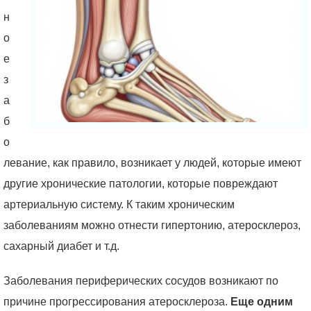
н
о
е
з
а
б
о
левание, как правило, возникает у людей, которые имеют
другие хронические патологии, которые повреждают
артериальную систему. К таким хроническим
заболеваниям можно отнести гипертонию, атеросклероз,
сахарный диабет и т.д.
Заболевания периферических сосудов возникают по
причине прогрессирования атеросклероза.
Еще одним