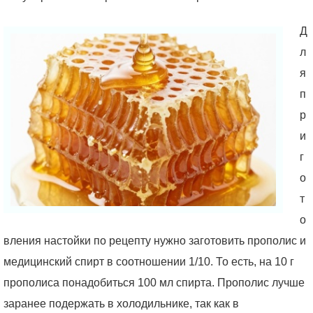
Д
л
я
п
р
и
г
о
т
о
вления настойки по рецепту нужно заготовить прополис и
медицинский спирт в соотношении 1/10. То есть, на 10 г
прополиса понадобиться 100 мл спирта. Прополис лучше
заранее подержать в холодильнике, так как в