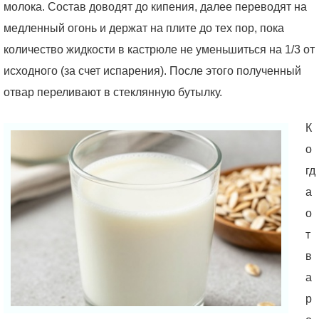
молока. Состав доводят до кипения, далее переводят на
медленный огонь и держат на плите до тех пор, пока
количество жидкости в кастрюле не уменьшиться на 1/3 от
исходного (за счет испарения). После этого полученный
отвар переливают в стеклянную бутылку.
К
о
гд
а
о
т
в
а
р