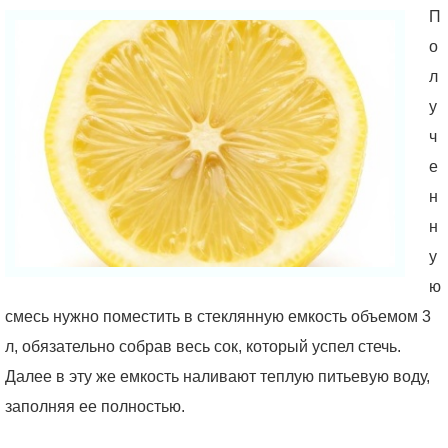
П
о
л
у
ч
е
н
н
у
ю
смесь нужно поместить в стеклянную емкость объемом 3
л, обязательно собрав весь сок, который успел стечь.
Далее в эту же емкость наливают теплую питьевую воду,
заполняя ее полностью.