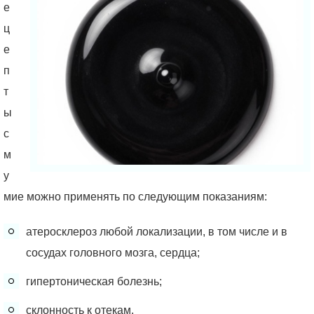
е
ц
е
п
т
ы
с
м
у
мие можно применять по следующим показаниям:
атеросклероз любой локализации, в том числе и в
сосудах головного мозга, сердца;
гипертоническая болезнь;
склонность к отекам.