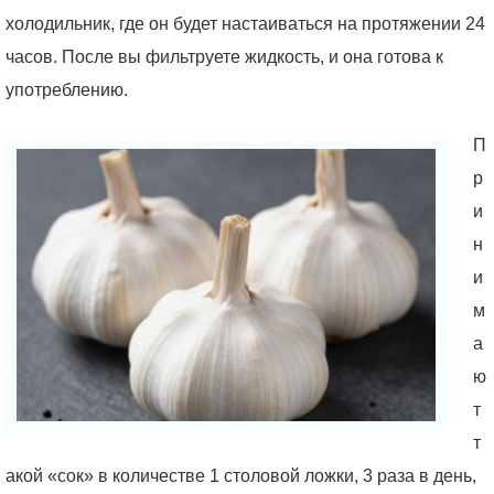
холодильник, где он будет настаиваться на протяжении 24
часов. После вы фильтруете жидкость, и она готова к
употреблению.
П
р
и
н
и
м
а
ю
т
т
акой «сок» в количестве 1 столовой ложки, 3 раза в день,