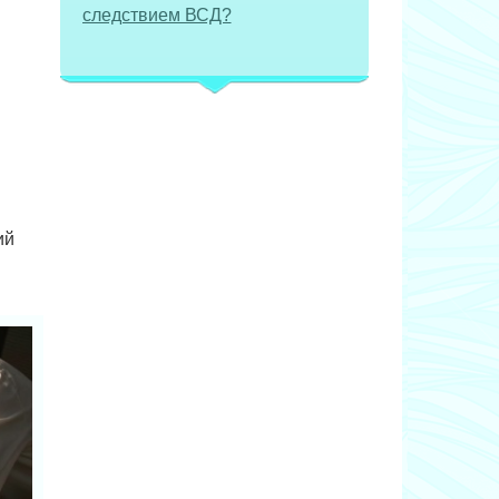
следствием ВСД?
ий