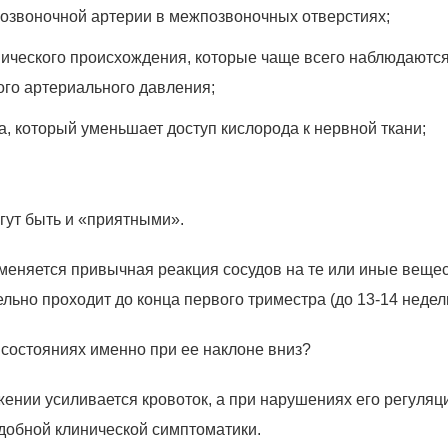
 позвоночной артерии в межпозвоночных отверстиях;
ического происхождения, которые чаще всего наблюдаются
го артериального давления;
а, который уменьшает доступ кислорода к нервной ткани;
огут быть и «приятными».
зменяется привычная реакция сосудов на те или иные вещес
ьно проходит до конца первого триместра (до 13-14 недель
 состояниях именно при ее наклоне вниз?
жении усиливается кровоток, а при нарушениях его регуляц
добной клинической симптоматики.