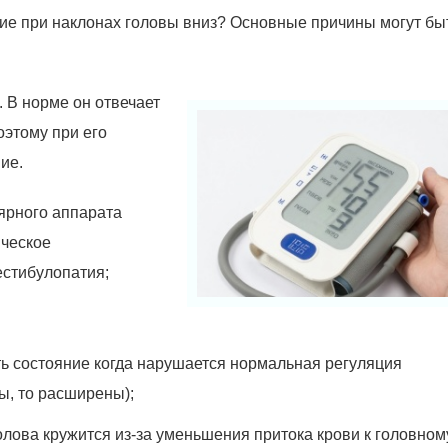
ние при наклонах головы вниз? Основные причины могут бы
 В норме он отвечает
оэтому при его
ие.
ярного аппарата
ическое
естибулопатия;
ть состояние когда нарушается нормальная регуляция
ы, то расширены);
олова кружится из-за уменьшения притока крови к головном