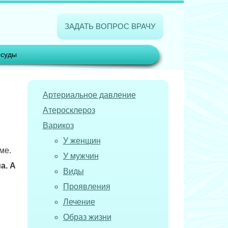
ЗАДАТЬ ВОПРОС ВРАЧУ
суды
Артериальное давление
Атеросклероз
Варикоз
У женщин
ме.
У мужчин
а. А
Виды
Проявления
Лечение
Образ жизни